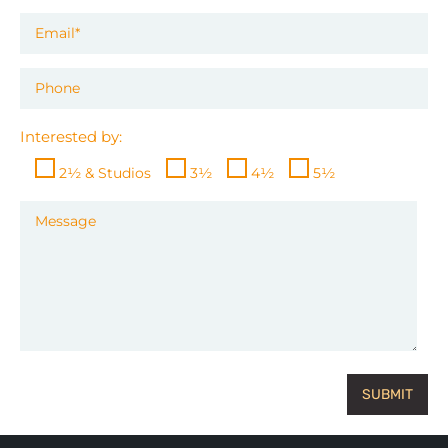
Interested by:
2½ & Studios
3½
4½
5½