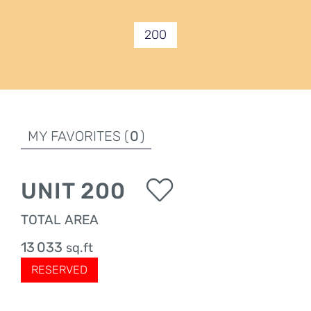
200
MY FAVORITES (
0
)
UNIT
200
TOTAL AREA
13 033
sq.ft
RESERVED