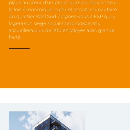
place au cœur d’un projet qui sera l’épicentre à
la fois économique, culturel et communautaire
du quartier Well Sud. Joignez-vous à EXP qui y
logera son siège social sherbrookois et y
accueillera plus de 200 employés avec grande
fierté.